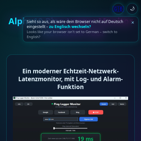
🇬🇧
🌙
Alpha10 Ping Logger Monitor
Sieht so aus, als wäre dein Browser nicht auf Deutsch
×
eingestellt –
zu Englisch wechseln?
- Netzwerk Tool
Looks like your browser isn't set to German – switch to
English?
Ein moderner Echtzeit-Netzwerk-
Latenzmonitor, mit Log- und Alarm-
Funktion