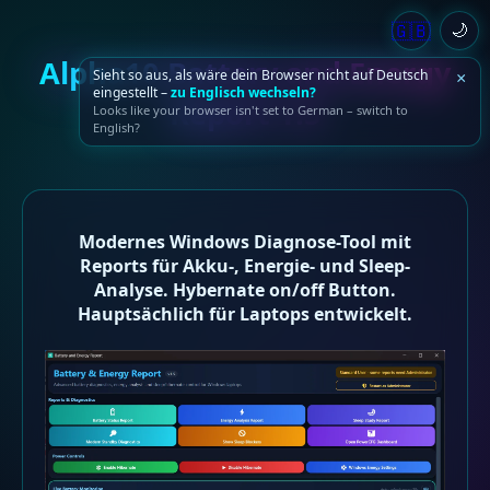
🇬🇧
🌙
Alpha10 Battery and Energy
Sieht so aus, als wäre dein Browser nicht auf Deutsch
×
eingestellt –
zu Englisch wechseln?
Report 1.5
Looks like your browser isn't set to German – switch to
English?
Modernes Windows Diagnose-Tool mit
Reports für Akku-, Energie- und Sleep-
Analyse. Hybernate on/off Button.
Hauptsächlich für Laptops entwickelt.